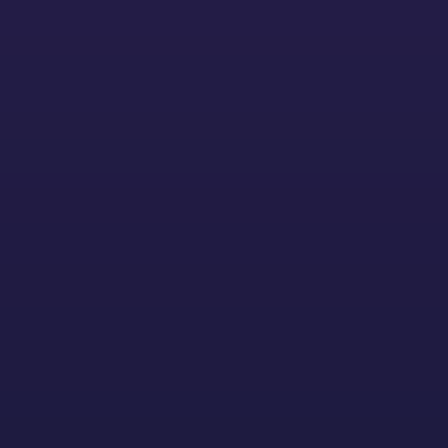
互动媒体设计
设计用户可参与的媒体内容，增强互动性