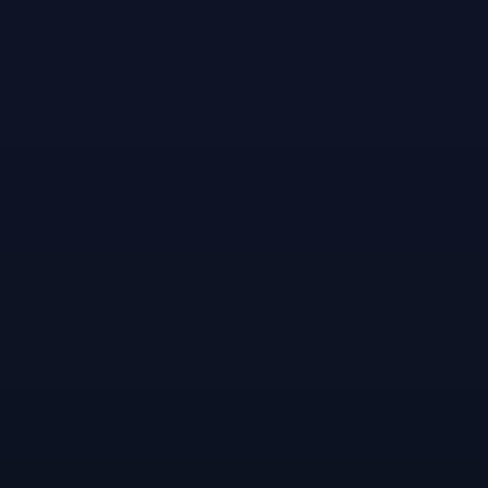
...
企业快讯
业务范围
企业背景
鼎点会员注册系统入口